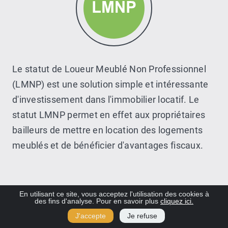
Le statut de Loueur Meublé Non Professionnel
(LMNP) est une solution simple et intéressante
d'investissement dans l'immobilier locatif. Le
statut LMNP permet en effet aux propriétaires
bailleurs de mettre en location des logements
meublés et de bénéficier d'avantages fiscaux.
En savoir plus
En utilisant ce site, vous acceptez l'utilisation des cookies à
des fins d'analyse. Pour en savoir plus
cliquez ici.
J'accepte
Je refuse